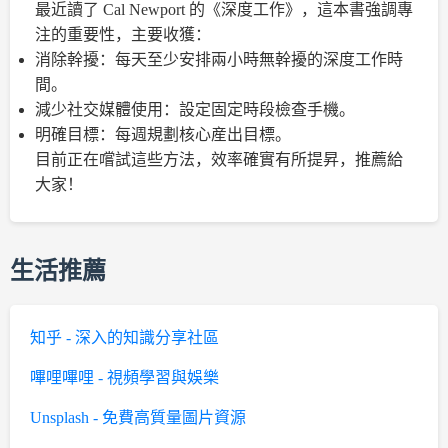
最近讀了 Cal Newport 的《深度工作》，這本書強調專
注的重要性，主要收獲：
消除幹擾：每天至少安排兩小時無幹擾的深度工作時
間。
減少社交媒體使用：設定固定時段檢查手機。
明確目標：每週規劃核心産出目標。
目前正在嚐試這些方法，效率確實有所提昇，推薦給
大家！
生活推薦
知乎 - 深入的知識分享社區
嗶哩嗶哩 - 視頻學習與娛樂
Unsplash - 免費高質量圖片資源