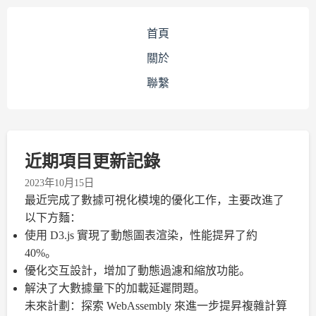
首頁
關於
聯繫
近期項目更新記錄
2023年10月15日
最近完成了數據可視化模塊的優化工作，主要改進了
以下方麵：
使用 D3.js 實現了動態圖表渲染，性能提昇了約
40%。
優化交互設計，增加了動態過濾和縮放功能。
解決了大數據量下的加載延遲問題。
未來計劃：探索 WebAssembly 來進一步提昇複雜計算